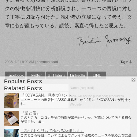
クの特徴を明快に分析解説され、一つ一つの言説に対し
て丁寧に図版を付けた。読む者の立場になって考え、文
章に心が籠もっている。読後、素直に得したと思えた。
2023/11/21 9:02 AM |
comment feed
Tags:
本
Facebook
Twitter
B! Hatena
LinkedIn
LINE
Popular Posts
Related Posts
Name (required)
『KOYASAN』見本プリント
Mail (will not be published) (required)
ニューヨークの出版社「ASSOULINE」から2月に『KOYASAN』が刊行さ
れ...
Website
『聖と俗』
このところ、コロナ災禍で時間が出来たせいか、写真について考える機会
が増えた。 最...
「稲づまや浪もてゆへる秋津しま」
このところ毎朝、ロシアによるウクライナ侵攻のニュースを観るたびに憂