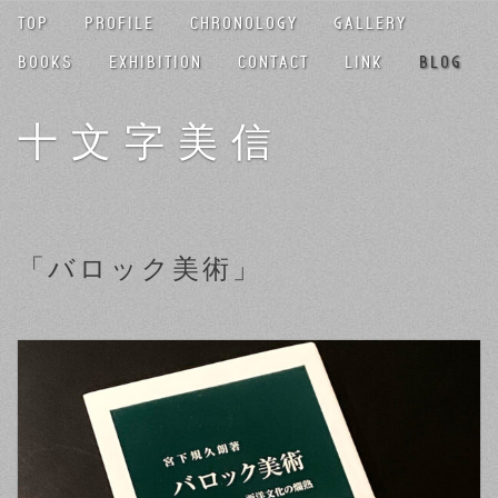
TOP
PROFILE
CHRONOLOGY
GALLERY
BOOKS
EXHIBITION
CONTACT
LINK
BLOG
十文字美信
「バロック美術」