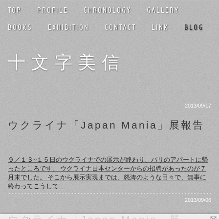
TOP
PROFILE
CHRONOLOGY
GALLERY
BOOKS
EXHIBITION
CONTACT
LINK
BLOG
十文字美信
2013/09/17
ウクライナ「Japan Mania」展報告
９／１３~１５日のウクライナでの展示が終わり、パリのアパートに帰
ったところです。 ウクライナ日本センターからの招聘があったのが７
月末でした。 そこから展示実現までは、怒涛のような日々で、無事に
終わってこうして…
2013/09/06