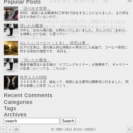
ウクライナ「Japan Mania」展
Popular Posts
「語り出す世界」
9/3日、滋賀にある園城寺(三井寺)で話をすることになりました。 まだ何を
話すか決めていないので...
９／１１、ウクライナのキエフへ行く予定です。 当地で９／１３から
浮いたか瓢箪
「Japan Mania」展が開催され、僕の作品が招待されることになりまし
今年も「おわら風の盆」が終わってしまいました。 久しぶりに「おわら」
た。 ウクライナ日本文化センターが主催で、日本のさまざまな魅力を
を体験したいなあ、と思ってい...
ウクライナの人達に […]…
おいしいコーヒー（１８）、焙煎は勇...
以下の文章は、僕の個人的な体験から導きだした結論で、コーヒー焙煎に
対する現在の感想です。 先日も...
「浮いたか瓢箪」
鎌倉市倫理法人会主催の「イブニングセミナー」が無事終了。 ギャラリー
の定員（といっても、こちらが...
性空上人の頭部
２００５年１２月、縁あって、姫路にある書写山圓教寺に行きました。 同
寺を創建した性空（しょうくう...
Recent Comments
Categories
Tags
Archives
© 2009-2026 Bishin JUMONJI