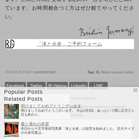
ています。お時間都合つく方はぜひ観てやってくださ
い。
「滝と火炎」ご予約フォーム
2026/1/1 8:39 AM |
comment feed
Tags:
猫
,
Bishin Jumonji Gallery
Facebook
Twitter
B! Hatena
LinkedIn
LINE
Popular Posts
Related Posts
Name (required)
明けましておめでとうございます
Mail (will not be published) (required)
明けましておめでとうございます。 今は1月3日、あっという間に正月三ヶ
日も終わり...
Website
愛と畏れの本質
本日から十文字美信写真展「滝と火炎」の設営を始めました。 巨大サイズ
の火炎写真は...