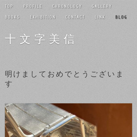
TOP
PROFILE
CHRONOLOGY
GALLERY
BOOKS
EXHIBITION
CONTACT
LINK
BLOG
十文字美信
明けましておめでとうございま
す