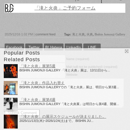
「滝と火炎」ご予約フォーム
2025/12/16 1:02 PM |
comment feed
Tags:
滝と火炎
,
火炎
,
Bishin Jumonji Gallery
Facebook
Twitter
B! Hatena
LinkedIn
LINE
Popular Posts
Related Posts
Name (required)
「滝と火炎」展第5週
Mail (will not be published) (required)
BISHIN JUMONJI GALLERY 「滝と火炎」展は、12/11日から...
Website
「滝と火炎」作品入れ替え
BISHIN JUMONJI GALLERYでの「滝と火炎」展は、明日から第3週...
「滝と火炎」展第4週
BISHIN JUMONJI GALLERY「滝と火炎展」は明日から第4週、開催...
「滝と火炎」の展示スケジュールが決まりました。
2025/11/13日(木)~2026/1/24(土)まで。 BISHIN JU...