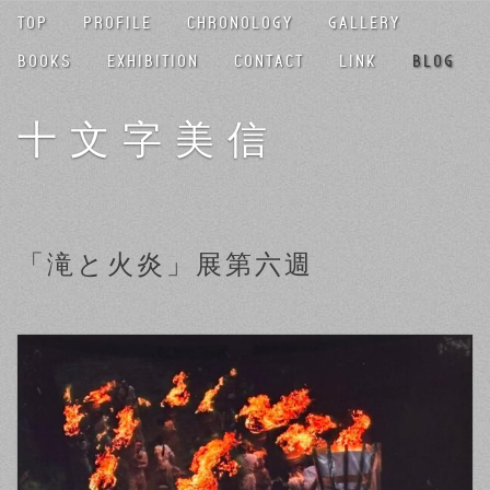
TOP
PROFILE
CHRONOLOGY
GALLERY
BOOKS
EXHIBITION
CONTACT
LINK
BLOG
十文字美信
「滝と火炎」展第六週