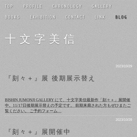
TOP
PROFILE
CHRONOLOGY
GALLERY
BOOKS
EXHIBITION
CONTACT
LINK
BLOG
十文字美信
2023/10/29
『刻々＋』展 後期展示替え
BISHIN JUMONJI GALLERY にて、十文字美信最新作「刻々＋」展開催
中。11/17日後期展示替えの予定です。 前期来廊された方もぜひまたご
覧ください。 ご予約フォーム…
2023/10/28
『刻々＋』展開催中