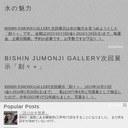
水の魅力
BISHIN JUMONJI GALLERY 次回展示は水の魅力を見つめようとした
「刻々＋」です。 会期は2023/10/13日(金)~2024/1/20日(土)まで。毎週
金、土曜日開廊。予約が必要です。お手数ですが下記 […]…
2023/09/01
BISHIN JUMONJI GALLERY次回展
示「刻々＋」
BISHIN JUMONJI GALLERY次回展示「刻々＋」 2023年10月13日
(金)~2024年1月20日(土)まで。 私は1971年6月に写真家として独立し
たので、今年(2023年)で52年経ちました。写真を […]…
2023/09/01
Popular Posts
「語り出す世界」
次回展示
9/3日、滋賀にある園城寺(三井寺)で話をすることになりました。 まだ何を
話すか決めていないので...