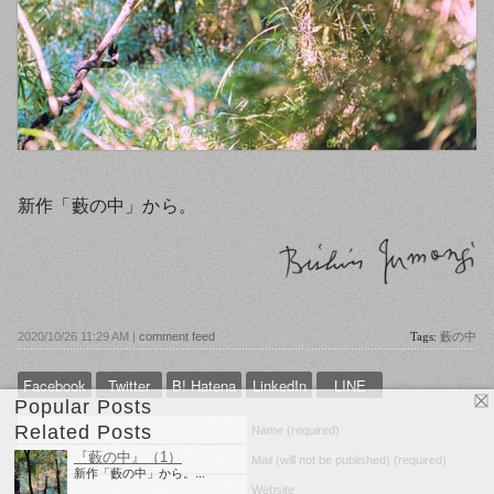
新作「藪の中」から。
2020/10/26 11:29 AM |
comment feed
Tags:
藪の中
Facebook
Twitter
B! Hatena
LinkedIn
LINE
Popular Posts
Related Posts
Name (required)
『藪の中』（1）
Mail (will not be published) (required)
新作「藪の中」から。...
Website