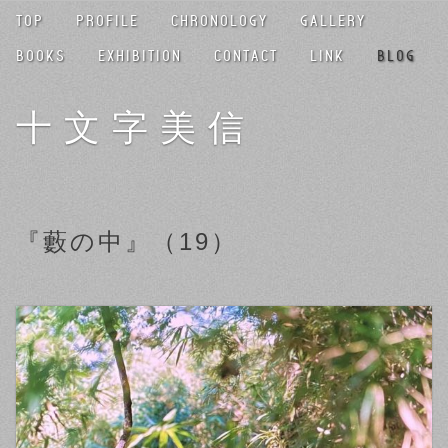
TOP
PROFILE
CHRONOLOGY
GALLERY
BOOKS
EXHIBITION
CONTACT
LINK
BLOG
十文字美信
『藪の中』（19）