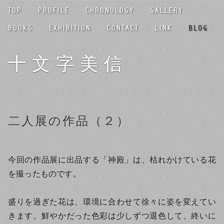
TOP
PROFILE
CHRONOLOGY
GALLERY
BOOKS
EXHIBITION
CONTACT
LINK
BLOG
十文字美信
二人展の作品（２）
今回の作品展に出品する「神殿」は、枯れかけている花
を撮ったものです。
盛りを過ぎた花は、環境に合わせて徐々に姿を変えてい
きます。鮮やかだった色彩は少しずつ退色して、終いに