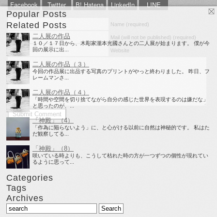
Facebook
Twitter
B! Hatena
LinkedIn
LINE
Popular Posts
Related Posts
Name (required)
二人展の作品
Mail (will not be published) (required)
１０／１７日から、木彫家瀧本光國さんとの二人展が始まります。 僕が今
回の展示に出...
Website
二人展の作品（３）
今回の作品展に出品する写真のプリントがやっと終わりました。 昨日、フ
レームマンさ...
二人展の作品（４）
「時間や空間を切り捨てながら自分の感じた世界を表現するのは嫌だな」
と思ったのが、...
「神殿」（4）
「作為に陥らないよう」に、と心がける以前に自然は神秘的です。 私はた
だ観察してる...
「神殿」（8）
咲いている時よりも、こうして枯れた時の方が一つずつの個性が現れてい
るように思って...
Categories
Tags
Archives