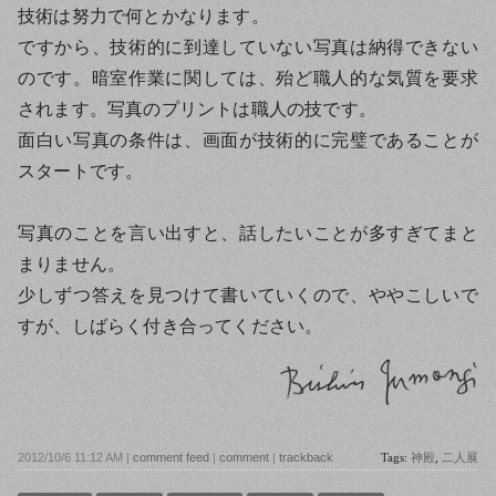
技術は努力で何とかなります。
ですから、技術的に到達していない写真は納得できない
のです。暗室作業に関しては、殆ど職人的な気質を要求
されます。写真のプリントは職人の技です。
面白い写真の条件は、画面が技術的に完璧であることが
スタートです。
写真のことを言い出すと、話したいことが多すぎてまと
まりません。
少しずつ答えを見つけて書いていくので、ややこしいで
すが、しばらく付き合ってください。
2012/10/6 11:12 AM |
comment feed
|
comment
|
trackback
Tags:
神殿
,
二人展