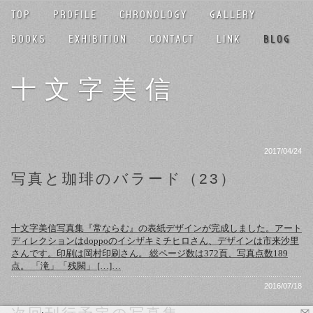
TOP
PROFILE
CHRONOLOGY
GALLERY
BOOKS
EXHIBITION
CONTACT
LINK
BLOG
十文字美信
2017/04/24
写真と珈琲のバラード（23）
十文字美信写真集『常ならむ』の表紙デザインが完成しました。アート
ディレクションはdoppoのイシザキミチヒロさん、デザインは市来沙里
さんです。印刷は岡村印刷さん。 総ページ数は372頁、写真点数189
点。 「滝」「残闕」 […]…
2016/07/18