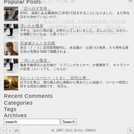
次回刊行予定の写真集
Popular Posts
「語り出す世界」
9/3日、滋賀にある園城寺(三井寺)で話をすることになりました。 まだ何を
話すか決めていないので...
昨年刊行した写真集『或るもの』に続き、11月完成を目指して次の私
浮いたか瓢箪
家版写真集『常ならむ』の暗室作業に追われています。 『常ならむ』
今年も「おわら風の盆」が終わってしまいました。 久しぶりに「おわら」
は、5章から構成され、それぞれ、解体された仏像の部位を撮影した
を体験したいなあ、と思ってい...
「残闕」、落下する水…
高倉健さんと永谷園
本日（７／３）読売新聞朝刊に、永谷園の「お茶づけ海苔」６０周年企業
広告が見開き30段で掲載されま...
「浮いたか瓢箪」
鎌倉市倫理法人会主催の「イブニングセミナー」が無事終了。 ギャラリー
の定員（といっても、こちらが...
おいしいコーヒー（１８）、焙煎は勇...
以下の文章は、僕の個人的な体験から導きだした結論で、コーヒー焙煎に
対する現在の感想です。 先日も...
Recent Comments
Categories
Tags
Archives
© 2009-2026 Bishin JUMONJI