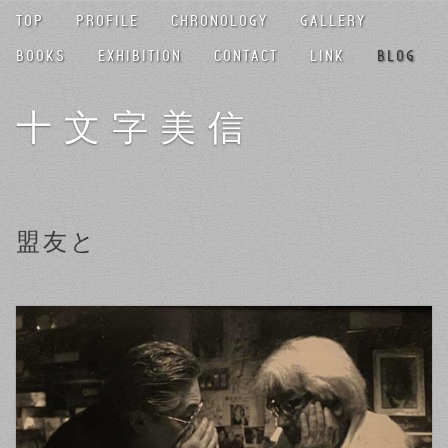
TOP
PROFILE
CHRONOLOGY
GALLERY
BOOKS
EXHIBITION
CONTACT
LINK
BLOG
十文字美信
盟友と