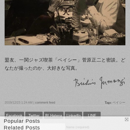
盟友、一関ジャズ喫茶「ベイシー」菅原正二と密談。ど
なたが撮ったのか、大好きな写真。
2019/12/23 1:24 AM |
comment feed
Tags:
ベイシー
Facebook
Twitter
B! Hatena
LinkedIn
LINE
Popular Posts
Related Posts
Name (required)