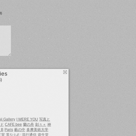
d)
ies
)
ji Gallery
I WERE YOU
写真と
ド
CAFE bee
蘭の舟
刻々＋
神
 B
Paris
藪の中
多摩美術大学
三室
常ならむ
流行通信
資生堂