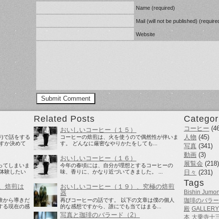
Name (required)
Mail (will not be published) (require
Website
Related Posts
Categor
コーヒー
(46
おいしいコーヒー（１５）
人物
(45)
寺)で話をする
コーヒーの焙煎は、火を使うので偶然性が伴いま
すか決めて
す。 どんなに厳密なやりかたをしても...
写真
(341)
動画
(3)
おいしいコーヒー（１６）
展覧会
(218)
ってしまいま
今年の春頃には、自分が理想とするコーヒーの
体験したい
味、香りに、かなり近づいてきました。 ...
日々
(231)
Tags
、焙煎は
おいしいコーヒー（１９）、究極の焙煎
Bishin Jumon
器
験から導きだ
再びコーヒーの話です。 以下の文章は僕の個人
珈琲のバラー
する現在の感
的な感想ですから、誰にでも当てはまる...
殿
GALLERY
写真と珈琲のバラード（2）
本
大乗寺十