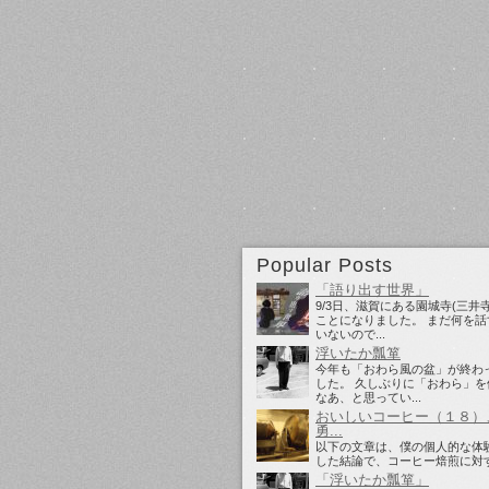
Popular Posts
「語り出す世界」
9/3日、滋賀にある園城寺(三井
ことになりました。 まだ何を話
いないので...
浮いたか瓢箪
今年も「おわら風の盆」が終わ
した。 久しぶりに「おわら」を
なあ、と思ってい...
おいしいコーヒー（１８）
勇...
以下の文章は、僕の個人的な体
した結論で、コーヒー焙煎に対
想です。 先日も...
「浮いたか瓢箪」