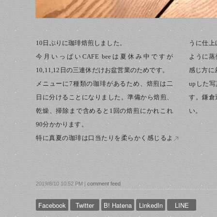
10日ぶりに珈琲焙煎しました。
うに仕上
今月いっぱいCAFE beeは夏休み中ですが
ように蒸
10,11,12日の三連休だけお盆営業のためです。
感じ方に
メニューに7種類の珈琲があるため、焙煎は二
upした
日に分けることになりました。準備から焙煎、
す。鎌倉
乾燥、掃除まで含めると1回の焙煎にかれこれ
い。
90分かかります。
特に真夏の珈琲は口当たりを柔らかく感じるよ
2019/8/10 10:52 PM |
comment feed
Facebook
Twitter
B! Hatena
LinkedIn
LINE