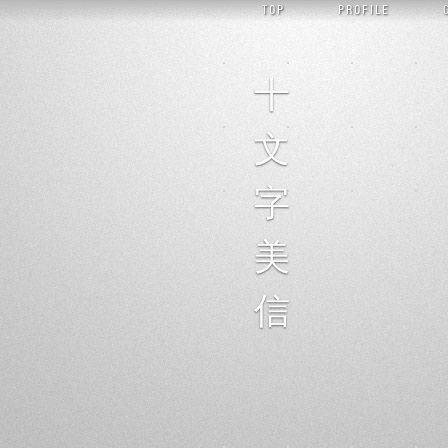
TOP
PROFILE
十
文
字
美
信