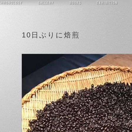
CHRONOLOGY
GALLERY
BOOKS
EXHIBITION
10日ぶりに焙煎